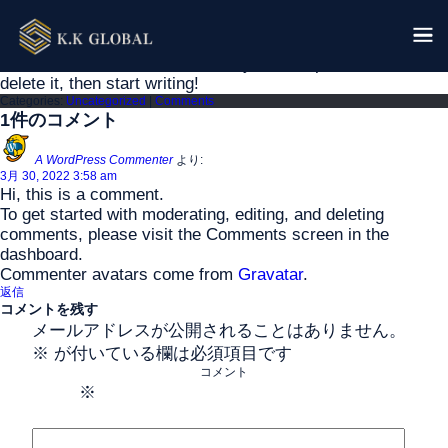
Skip
to
the
content
Welcome to WordPress. This is your first post. Edit or
delete it, then start writing!
Categories:
Uncategorized
|
Comments
1件のコメント
A WordPress Commenter
より:
3月 30, 2022 3:58 am
Hi, this is a comment.
To get started with moderating, editing, and deleting
comments, please visit the Comments screen in the
dashboard.
Commenter avatars come from
Gravatar
.
返信
コメントを残す
メールアドレスが公開されることはありません。
※
が付いている欄は必須項目です
コメント
※